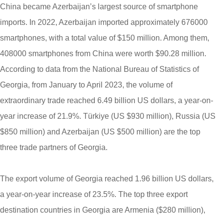
China became Azerbaijan’s largest source of smartphone
imports. In 2022, Azerbaijan imported approximately 676000
smartphones, with a total value of $150 million. Among them,
408000 smartphones from China were worth $90.28 million.
According to data from the National Bureau of Statistics of
Georgia, from January to April 2023, the volume of
extraordinary trade reached 6.49 billion US dollars, a year-on-
year increase of 21.9%. Türkiye (US $930 million), Russia (US
$850 million) and Azerbaijan (US $500 million) are the top
three trade partners of Georgia.
The export volume of Georgia reached 1.96 billion US dollars,
a year-on-year increase of 23.5%. The top three export
destination countries in Georgia are Armenia ($280 million),