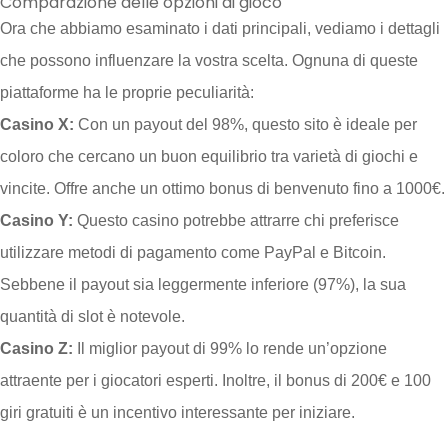
Comparazione delle opzioni di gioco
Ora che abbiamo esaminato i dati principali, vediamo i dettagli
che possono influenzare la vostra scelta. Ognuna di queste
piattaforme ha le proprie peculiarità:
Casino X:
Con un payout del 98%, questo sito è ideale per
coloro che cercano un buon equilibrio tra varietà di giochi e
vincite. Offre anche un ottimo bonus di benvenuto fino a 1000€.
Casino Y:
Questo casino potrebbe attrarre chi preferisce
utilizzare metodi di pagamento come PayPal e Bitcoin.
Sebbene il payout sia leggermente inferiore (97%), la sua
quantità di slot è notevole.
Casino Z:
Il miglior payout di 99% lo rende un’opzione
attraente per i giocatori esperti. Inoltre, il bonus di 200€ e 100
giri gratuiti è un incentivo interessante per iniziare.