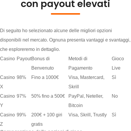
con payout elevati
Di seguito ho selezionato alcune delle migliori opzioni
disponibili nel mercato. Ognuna presenta vantaggi e svantaggi,
che esploreremo in dettaglio.
Casino
Payout
Bonus di
Metodi di
Gioco
Benvenuto
Pagamento
Live
Casino
98%
Fino a 1000€
Visa, Mastercard,
Sì
X
Skrill
Casino
97%
50% fino a 500€
PayPal, Neteller,
No
Y
Bitcoin
Casino
99%
200€ + 100 giri
Visa, Skrill, Trustly
Sì
Z
gratis