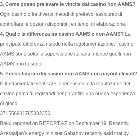
3. Come posso prelevare le vincite dai casino non AAMS?
Ogni casino offre diversi metodi di prelievo; assicurati di
controllare le opzioni disponibili e i tempi di elaborazione.
4. Qual è la differenza tra casinò AAMS e non AAMS?
La
principale differenza risiede nella regolamentazione: i casino
AAMS sono sotto la supervisione italiana, mentre quelli non
AAMS non lo sono.
5. Posso fidarmi dei casino non AAMS con payout elevati?
È fondamentale verificare le recensioni e la reputazione del
casino prima di registrarti per garantire una buona esperienza
di gioco.
371556931785382356
Baku reported on REPORT.AZ on September 19. Recently,
Azerbaijan’s energy minister Sabahov recently said that by