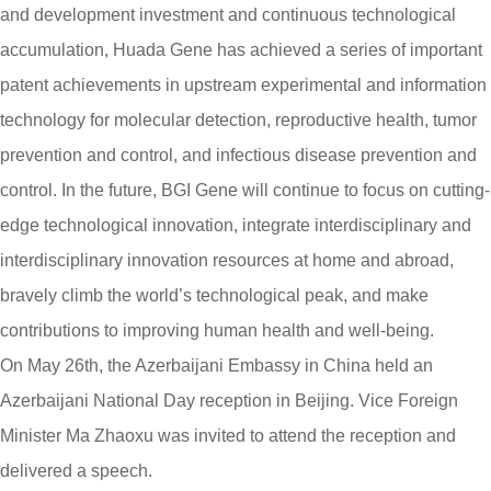
and development investment and continuous technological
accumulation, Huada Gene has achieved a series of important
patent achievements in upstream experimental and information
technology for molecular detection, reproductive health, tumor
prevention and control, and infectious disease prevention and
control. In the future, BGI Gene will continue to focus on cutting-
edge technological innovation, integrate interdisciplinary and
interdisciplinary innovation resources at home and abroad,
bravely climb the world’s technological peak, and make
contributions to improving human health and well-being.
On May 26th, the Azerbaijani Embassy in China held an
Azerbaijani National Day reception in Beijing. Vice Foreign
Minister Ma Zhaoxu was invited to attend the reception and
delivered a speech.