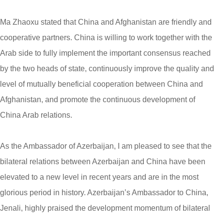
Ma Zhaoxu stated that China and Afghanistan are friendly and
cooperative partners. China is willing to work together with the
Arab side to fully implement the important consensus reached
by the two heads of state, continuously improve the quality and
level of mutually beneficial cooperation between China and
Afghanistan, and promote the continuous development of
China Arab relations.
As the Ambassador of Azerbaijan, I am pleased to see that the
bilateral relations between Azerbaijan and China have been
elevated to a new level in recent years and are in the most
glorious period in history. Azerbaijan’s Ambassador to China,
Jenali, highly praised the development momentum of bilateral