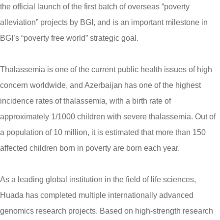
the official launch of the first batch of overseas “poverty
alleviation” projects by BGI, and is an important milestone in
BGI’s “poverty free world” strategic goal.
Thalassemia is one of the current public health issues of high
concern worldwide, and Azerbaijan has one of the highest
incidence rates of thalassemia, with a birth rate of
approximately 1/1000 children with severe thalassemia. Out of
a population of 10 million, it is estimated that more than 150
affected children born in poverty are born each year.
As a leading global institution in the field of life sciences,
Huada has completed multiple internationally advanced
genomics research projects. Based on high-strength research