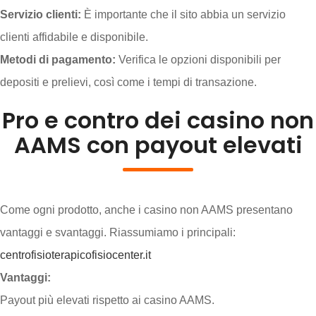
Servizio clienti:
È importante che il sito abbia un servizio
clienti affidabile e disponibile.
Metodi di pagamento:
Verifica le opzioni disponibili per
depositi e prelievi, così come i tempi di transazione.
Pro e contro dei casino non
AAMS con payout elevati
Come ogni prodotto, anche i casino non AAMS presentano
vantaggi e svantaggi. Riassumiamo i principali:
centrofisioterapicofisiocenter.it
Vantaggi:
Payout più elevati rispetto ai casino AAMS.