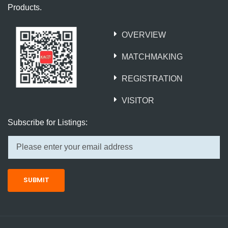
Products.
OVERVIEW
MATCHMAKING
REGISTRATION
VISITOR
Subscribe for Listings:
SUBMIT