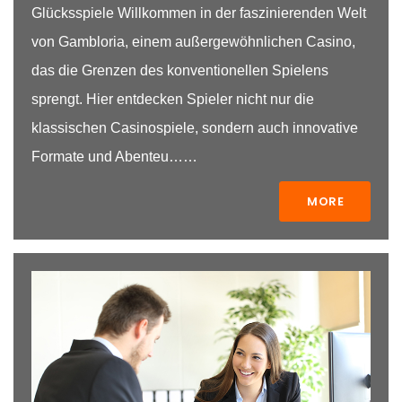
Glücksspiele Willkommen in der faszinierenden Welt
von Gambloria, einem außergewöhnlichen Casino,
das die Grenzen des konventionellen Spielens
sprengt. Hier entdecken Spieler nicht nur die
klassischen Casinospiele, sondern auch innovative
Formate und Abenteu……
MORE