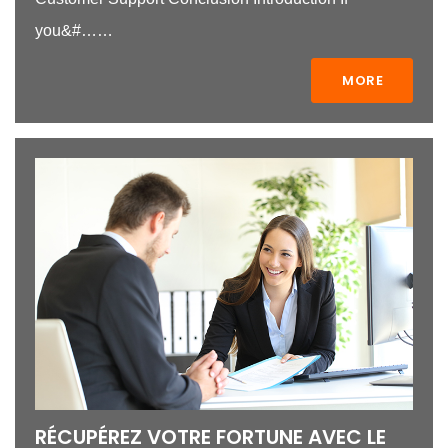
you&#……
MORE
RÉCUPÉREZ VOTRE FORTUNE AVEC LE