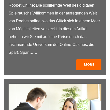
Roobet Online: Die schillernde Welt des digitalen
Spielrauschs Willkommen in der aufregenden Welt
von Roobet online, wo das Glück sich in einem Meer
von Möglichkeiten versteckt. In diesem Artikel
nehmen wir Sie mit auf eine Reise durch das
faszinierende Universum der Online-Casinos, die
Spaß, Span……
MORE