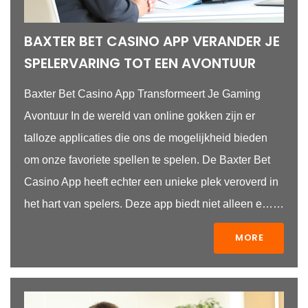
BAXTER BET CASINO APP VERANDER JE
SPELERVARING TOT EEN AVONTUUR
Baxter Bet Casino App Transformeert Je Gaming
Avontuur In de wereld van online gokken zijn er
talloze applicaties die ons de mogelijkheid bieden
om onze favoriete spellen te spelen. De Baxter Bet
Casino App heeft echter een unieke plek veroverd in
het hart van spelers. Deze app biedt niet alleen e……
MORE