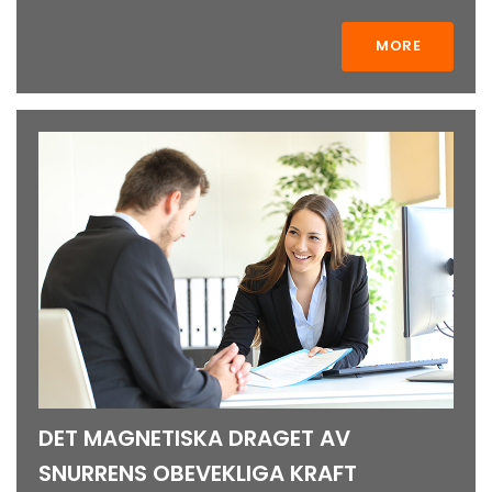
MORE
DET MAGNETISKA DRAGET AV
SNURRENS OBEVEKLIGA KRAFT