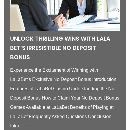
UNLOCK THRILLING WINS WITH LALA
BET’S IRRESISTIBLE NO DEPOSIT
BONUS
Experience the Excitement of Winning with
LaLaBet’s Exclusive No Deposit Bonus Introduction
Features of LaLaBet Casino Understanding the No
Deposit Bonus How to Claim Your No Deposit Bonus
Games Available at LaLaBet Benefits of Playing at
LaLaBet Frequently Asked Questions Conclusion
Intro……