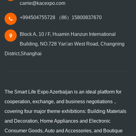
carrie@kacexpo.com
+994504755728
（86）15800837670
Block A, 10 / F, Huamin Hanzun International
Building, NO.728 Yan'an West Road, Changning
District,Shanghai
The Smart Life Expo Azerbaijan is an ideal platform for
cooperation, exchange, and business negotiations，
covering four major theme exhibitions: Building Materials
and Decoration, Home Appliances and Electronic
Consumer Goods, Auto and Accessories, and Boutique