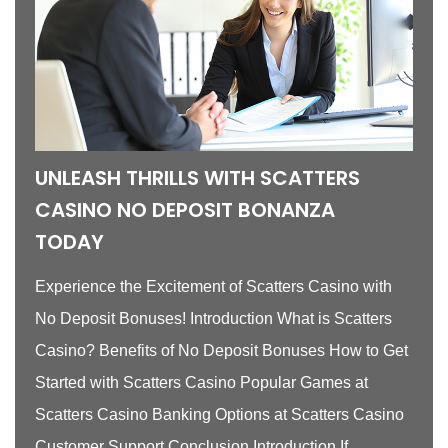
UNLEASH THRILLS WITH SCATTERS
CASINO NO DEPOSIT BONANZA
TODAY
Experience the Excitement of Scatters Casino with
No Deposit Bonuses! Introduction What is Scatters
Casino? Benefits of No Deposit Bonuses How to Get
Started with Scatters Casino Popular Games at
Scatters Casino Banking Options at Scatters Casino
Customer Support Conclusion Introduction If