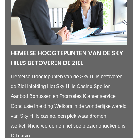
HEMELSE HOOGTEPUNTEN VAN DE SKY
HILLS BETOVEREN DE ZIEL
Hemelse Hoogtepunten van de Sky Hills betoveren
de Ziel Inleiding Het Sky Hills Casino Spellen
Aanbod Bonussen en Promoties Klantenservice
Conclusie Inleiding Welkom in de wonderlijke wereld
van Sky Hills casino, een plek waar dromen
werkelijkheid worden en het spelplezier ongekend is.
Dit casin……