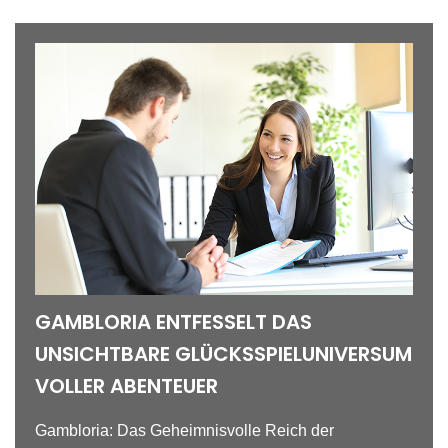
GAMBLORIA ENTFESSELT DAS
UNSICHTBARE GLÜCKSSPIELUNIVERSUM
VOLLER ABENTEUER
Gambloria: Das Geheimnisvolle Reich der