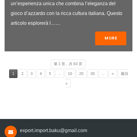
un’esperienza unica che combina l’eleganza del
gioco d’azzardo con la ricca cultura italiana. Questo
articolo esplorerà l……
MORE
第 1 页，共 63 页
1
2
3
4
5
...
10
20
30
...
»
最旧
»
export.import.baku@gmail.com